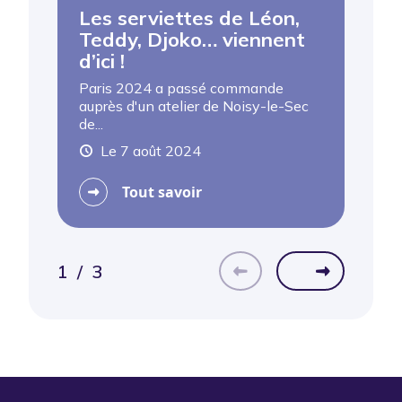
Les serviettes de Léon,
M
Teddy, Djoko… viennent
B
d’ici !
J
Paris 2024 a passé commande
De
auprès d'un atelier de Noisy-le-Sec
ao
de...
Le 7 août 2024
Tout savoir
1
/
3